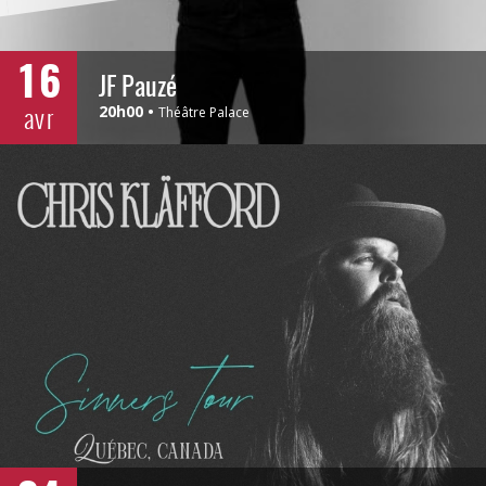
16
JF Pauzé
avr
20h00
Théâtre Palace