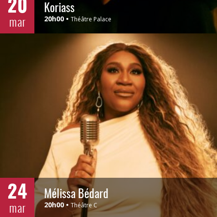
20
Koriass
mar
20h00
Théâtre Palace
24
Mélissa Bédard
mar
20h00
Théâtre C