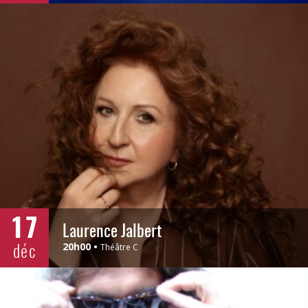
17
Laurence Jalbert
déc
20h00
Théâtre C