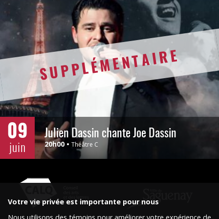
SUPPLÉMENTAIRE
09
Julien Dassin chante Joe Dassin
juin
20h00
Théâtre C
Votre vie privée est importante pour nous
Nous utilisons des témoins pour améliorer votre expérience de