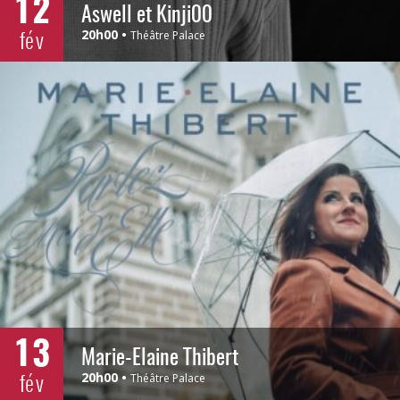
12
Aswell et Kinji00
fév
20h00
Théâtre Palace
13
Marie-Élaine Thibert
fév
20h00
Théâtre Palace