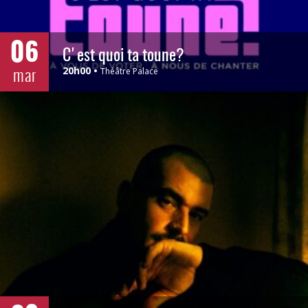
06
C'est quoi ta toune?
mar
20h00
Théâtre Palace