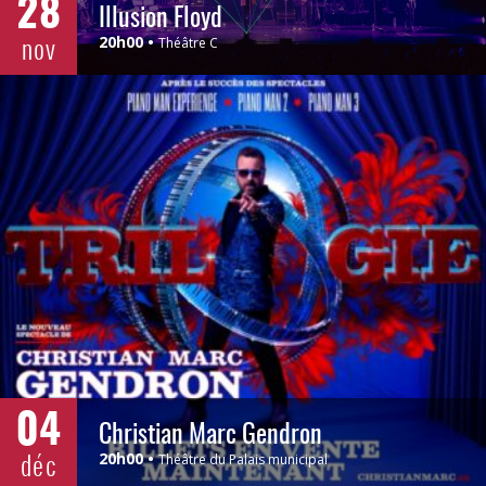
28
Illusion Floyd
nov
20h00
Théâtre C
04
Christian Marc Gendron
déc
20h00
Théâtre du Palais municipal