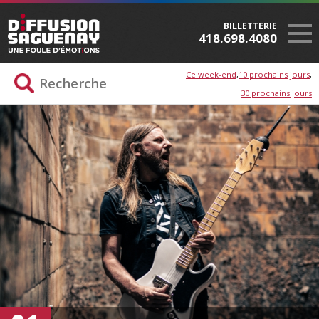
BILLETTERIE
418.698.4080
Ce week-end
10 prochains jours
30 prochains jours