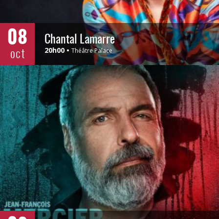
08
Chantal Lamarre
oct
20h00
Théâtre Palace