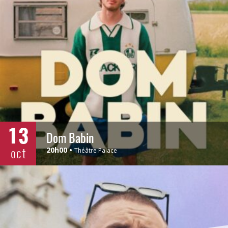
13
Dom Babin
oct
20h00
Théâtre Palace