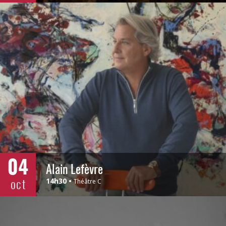
04
Alain Lefèvre
oct
14h30
Théâtre C