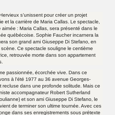
ervieux s’unissent pour créer un projet
vie et la carrière de Maria Callas. Le spectacle,
re aimée : Maria Callas, sera présenté dans le
née québécoise. Sophie Faucher incarnera la
uera son grand ami Giuseppe Di Stefano, en
n scène. Ce spectacle souligne le centième
trice, retrouvée morte dans son appartement
s.
mme passionnée, écorchée vive. Dans ce
uvons à l’été 1977 au 36 avenue Georges-
it recluse dans une profonde solitude. Mais ce
 pianiste accompagnateur Robert Sutherland
Boulianne) et son ami Giuseppe Di Stefano, le
 vient de terminer son ultime tournée. Avec ces
longe dans ses enregistrements sous prétexte