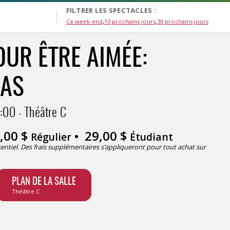
FILTRER LES SPECTACLES :
Ce week-end
10 prochains jours
30 prochains jours
OUR ÊTRE AIMÉE:
LAS
:00
Théâtre C
,00
$
29,00
$
Régulier
Étudiant
ésentiel. Des frais supplémentaires s’appliqueront pour tout achat sur
PLAN DE LA SALLE
Théâtre C