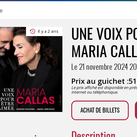
UNE VOIX P
Il y a 2 ans
MARIA CAL
Le 21 novembre 2024
20
Prix au guichet :
51
Le prix affiché est disponible en pr
internet ou téléphonique.
ACHAT DE BILLETS
Description