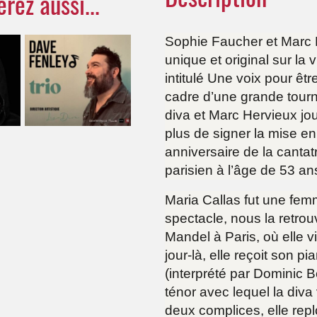
rez aussi...
Sophie Faucher et Marc H
unique et original sur la 
intitulé Une voix pour êt
cadre d’une grande tour
diva et Marc Hervieux jo
plus de signer la mise e
anniversaire de la canta
parisien à l’âge de 53 an
Maria Callas fut une fe
spectacle, nous la retro
Mandel à Paris, où elle v
jour-là, elle reçoit son
(interprété par Dominic 
ténor avec lequel la diva
deux complices, elle rep