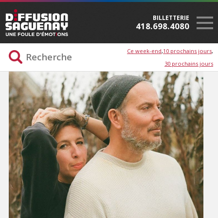
BILLETTERIE
418.698.4080
Ce week-end
10 prochains jours
30 prochains jours