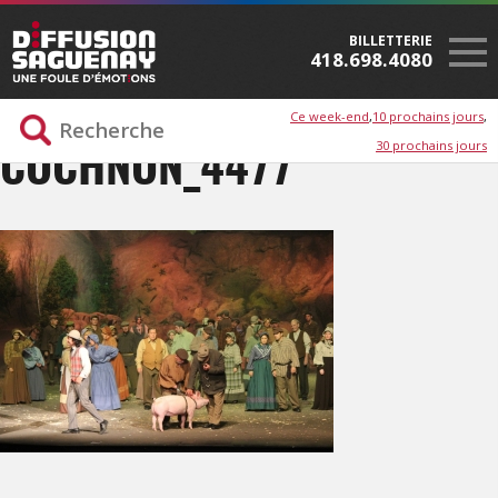
BILLETTERIE
418.698.4080
Ce week-end
10 prochains jours
30 prochains jours
COCHNON_4477