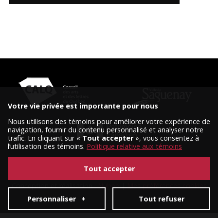
Votre vie privée est importante pour nous
Nous utilisons des témoins pour améliorer votre expérience de
navigation, fournir du contenu personnalisé et analyser notre
trafic. En cliquant sur «
Tout accepter
», vous consentez à
l’utilisation des témoins.
Politique relative aux témoins
Tout accepter
© 2026 Tous droits réservés, Diffusion Saguenay.
Conception et réalisation :
Nubee
|
Mes préférences cookies
Personnaliser
+
Tout refuser