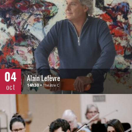
04
Alain Lefèvre
oct
14h30
Théâtre C