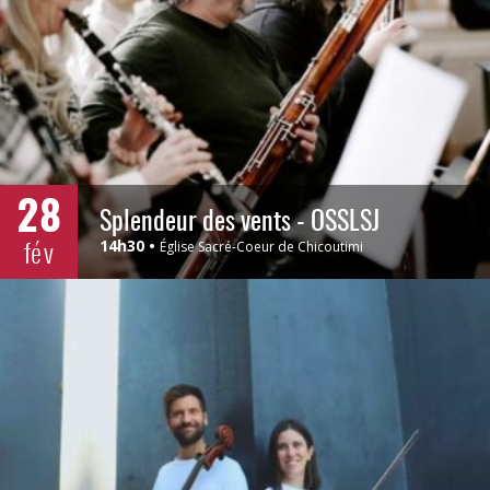
28
Splendeur des vents - OSSLSJ
fév
14h30
Église Sacré-Coeur de Chicoutimi