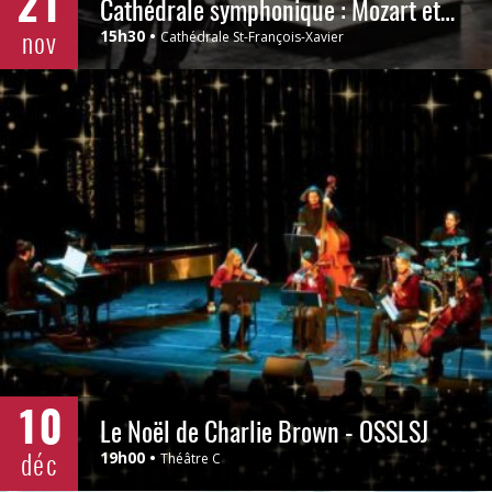
21
Cathédrale symphonique : Mozart et Wagner - OSSLSJ
nov
15h30
Cathédrale St-François-Xavier
10
Le Noël de Charlie Brown - OSSLSJ
déc
19h00
Théâtre C