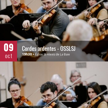
09
Cordes ardentes - OSSLSJ
oct
19h30
Église St-Alexis de La Baie