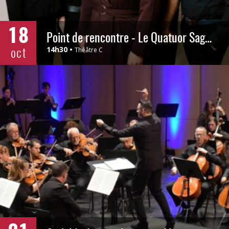
18
Point de rencontre - Le Quatuor Saguenay et Elisabeth St-Gelais - OSSLSJ
oct
14h30
Théâtre C