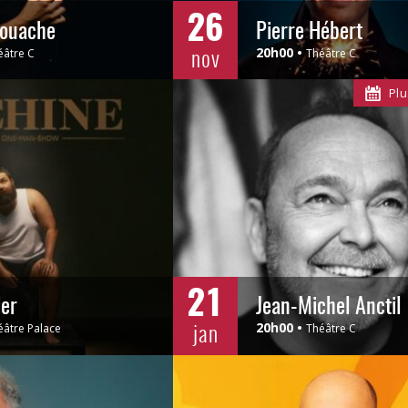
26
ouache
Pierre Hébert
nov
20h00
éâtre C
Théâtre C
Plu
21
ier
Jean-Michel Anctil
jan
20h00
éâtre Palace
Théâtre C