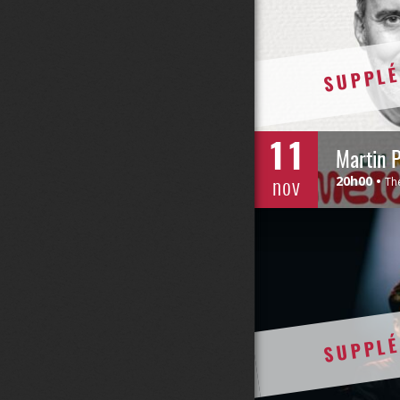
SUPPLÉ
11
Martin P
nov
20h00
Th
SUPPLÉ