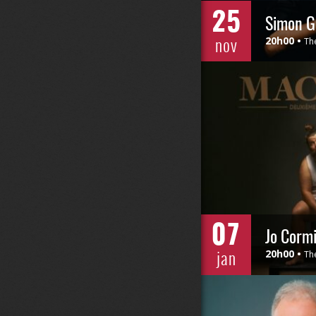
25
Simon G
nov
20h00
Th
07
Jo Corm
jan
20h00
Th