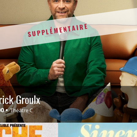
SUPPLÉMENTAIRE
rick Groulx
00
Théâtre C