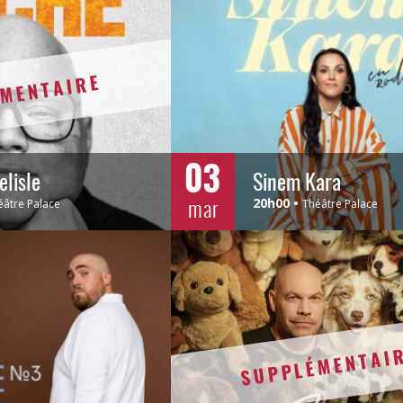
MENTAIRE
03
elisle
Sinem Kara
mar
20h00
éâtre Palace
Théâtre Palace
SUPPLÉMENTAI