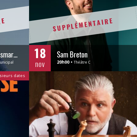
RE
SUPPLÉMENTAIRE
18
Pierre-Yves Roy-Desmarais
Sam Breton
nov
20h00
unicipal
Théâtre C
sieurs dates