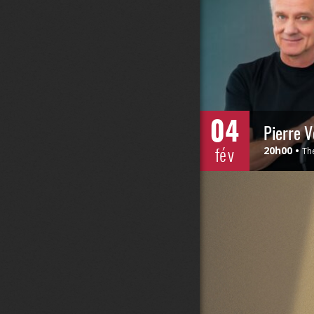
04
Pierre V
fév
20h00
Th