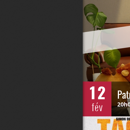
12
Pat
fév
20h