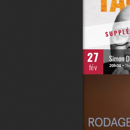
SUPPLÉ
27
Simon D
fév
20h00
Th