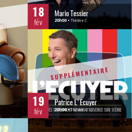
18
Mario Tessier
fév
20h00
Théâtre C
SUPPLÉMENTAIRE
19
Patrice L'Ecuyer
fév
20h00
Théâtre C