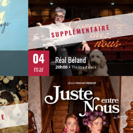
SUPPLÉMENTAIRE
04
Réal Béland
mar
20h00
Théâtre Palace
RE