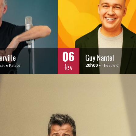
06
erville
Guy Nantel
fév
20h00
éâtre Palace
Théâtre C