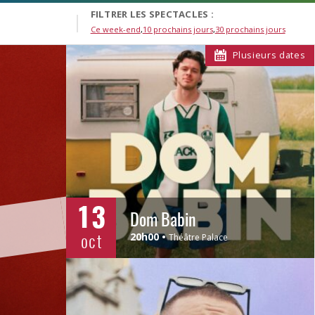
FILTRER LES SPECTACLES :
Ce week-end
10 prochains jours
30 prochains jours
Plusieurs dates
13
Dom Babin
oct
20h00
Théâtre Palace