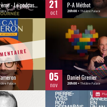
21
Rince-Crème - Le podcast des Denis Drolet
P-A Méthot
oct
20h00
éâtre C
Théâtre Palace
MENTAIRE
05
Cameron
Daniel Grenier
nov
20h00
éâtre Palace
Théâtre Palace
Plu