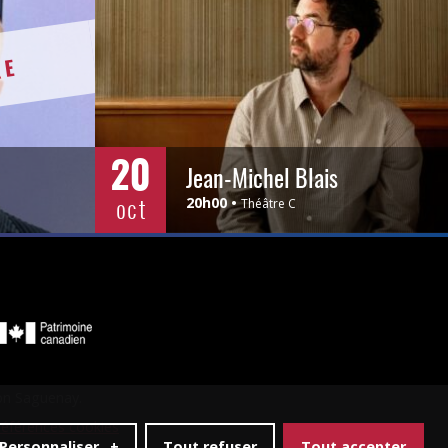
RE
20
Jean-Michel Blais
oct
20h00
Théâtre C
SUPPLÉMENTAIRE
ion Saguenay.
éférences cookies
Personnaliser
+
Tout refuser
Tout accepter