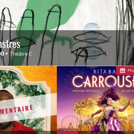
stres
00
Théâtre C
Plu
MENTAIRE