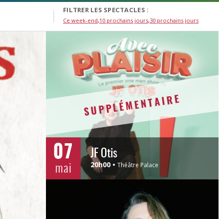
FILTRER LES SPECTACLES :
Ce week-end
10 prochains jours
30 prochains jours
SUPPLÉMENTAIRE
07
JF Otis
mai
20h00
Théâtre Palace