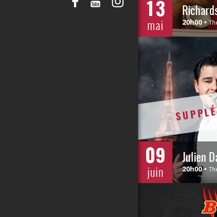
13
Richard
mai
20h00
Th
SUPPLÉ
09
juin
20h00
Th