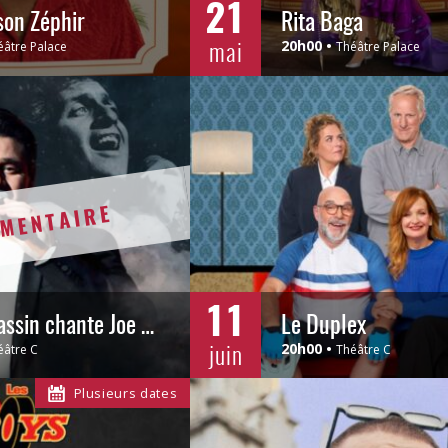
21
son Zéphir
Rita Baga
mai
20h00
éâtre Palace
Théâtre Palace
MENTAIRE
11
Julien Dassin chante Joe Dassin
Le Duplex
juin
20h00
éâtre C
Théâtre C
Plusieurs dates