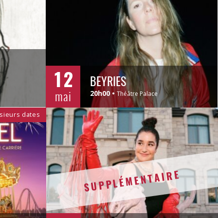
12
BEYRIES
mai
20h00
Théâtre Palace
sieurs dates
SUPPLÉMENTAIRE