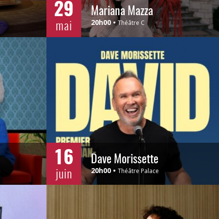
29
Mariana Mazza
mai
20h00
Théâtre C
16
Dave Morissette
juin
20h00
Théâtre Palace