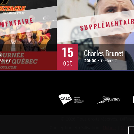
MENTAIRE
SUPPLÉMENTAI
15
s
Charles Brunet
oct
20h00
éâtre C
Théâtre C
© 2026 Tous droits réservés, Diffus
Conception et réalisation :
Nubee
|
Mes pr