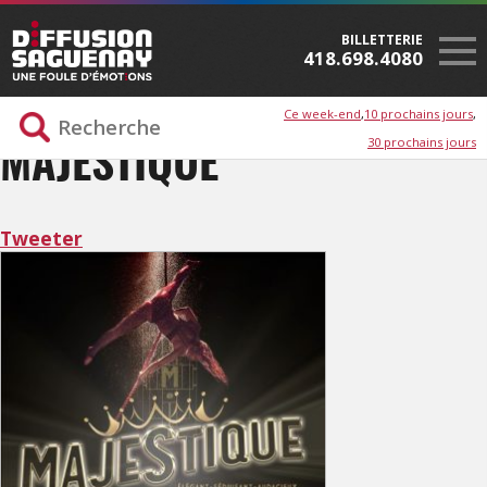
BILLETTERIE
418.698.4080
Ce week-end
10 prochains jours
30 prochains jours
MAJESTIQUE
Tweeter