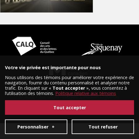
Votre vie privée est importante pour nous
Nous utilisons des témoins pour améliorer votre expérience de
navigation, fournir du contenu personnalisé et analyser notre
trafic. En cliquant sur «
Tout accepter
», vous consentez à
l’utilisation des témoins.
Politique relative aux témoins
© 2026 Tous droits réservés, Diffusion Saguenay.
Conception et réalisation :
Nubee
|
Mes préférences cookies
Tout accepter
Personnaliser
+
Tout refuser