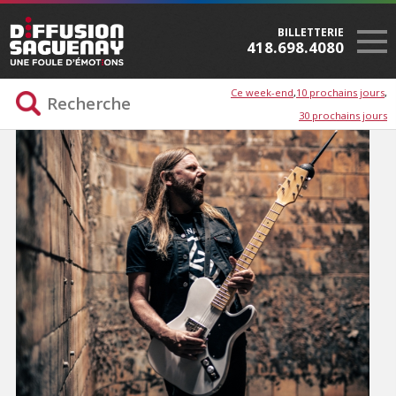
BILLETTERIE
418.698.4080
Ce week-end
10 prochains jours
30 prochains jours