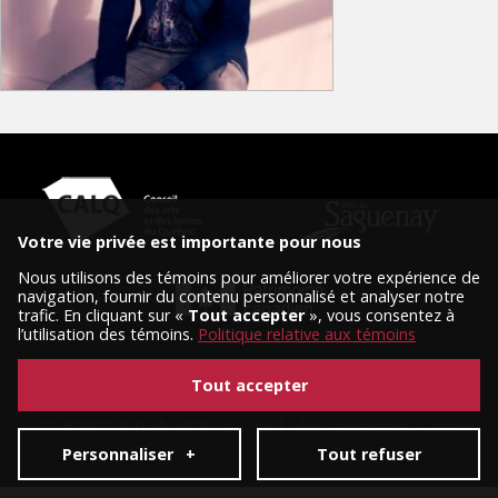
Votre vie privée est importante pour nous
Nous utilisons des témoins pour améliorer votre expérience de
navigation, fournir du contenu personnalisé et analyser notre
trafic. En cliquant sur «
Tout accepter
», vous consentez à
l’utilisation des témoins.
Politique relative aux témoins
Tout accepter
© 2026 Tous droits réservés, Diffusion Saguenay.
Conception et réalisation :
Nubee
|
Mes préférences cookies
Personnaliser
+
Tout refuser