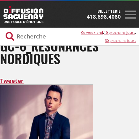
BILLETTERIE
418.698.4080
Ce week-end
10 prochains jours
30 prochains jours
GC-6_RÉSONANCES
NORDIQUES
Tweeter