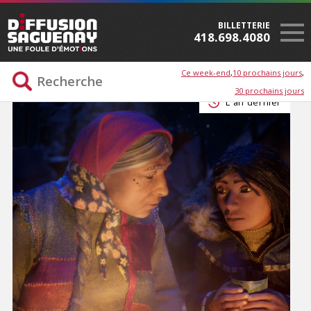
BILLETTERIE
418.698.4080
Ce week-end
10 prochains jours
30 prochains jours
L'an dernier