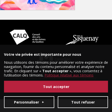
Votre vie privée est importante pour nous
Nous utilisons des témoins pour améliorer votre expérience de
navigation, fournir du contenu personnalisé et analyser notre
trafic. En cliquant sur «
Tout accepter
», vous consentez à
l’utilisation des témoins.
Politique relative aux témoins
© 2026 Tous droits réservés, Diffusion Saguenay.
Conception et réalisation :
Nubee
|
Mes préférences cookies
Tout accepter
Personnaliser
+
Tout refuser