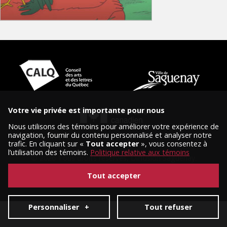
Votre vie privée est importante pour nous
Nous utilisons des témoins pour améliorer votre expérience de
navigation, fournir du contenu personnalisé et analyser notre
trafic. En cliquant sur «
Tout accepter
», vous consentez à
l’utilisation des témoins.
Politique relative aux témoins
© 2026 Tous droits réservés, Diffusion Saguenay.
Conception et réalisation :
Nubee
|
Mes préférences cookies
Tout accepter
Personnaliser
+
Tout refuser