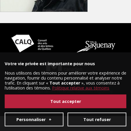
Votre vie privée est importante pour nous
Nous utilisons des témoins pour améliorer votre expérience de
navigation, fournir du contenu personnalisé et analyser notre
trafic. En cliquant sur «
Tout accepter
», vous consentez à
l’utilisation des témoins.
Politique relative aux témoins
© 2026 Tous droits réservés, Diffusion Saguenay.
Conception et réalisation :
Nubee
|
Mes préférences cookies
Tout accepter
Personnaliser
+
Tout refuser