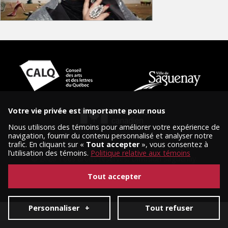
Votre vie privée est importante pour nous
Nous utilisons des témoins pour améliorer votre expérience de
navigation, fournir du contenu personnalisé et analyser notre
trafic. En cliquant sur «
Tout accepter
», vous consentez à
l’utilisation des témoins.
Politique relative aux témoins
© 2026 Tous droits réservés, Diffusion Saguenay.
Conception et réalisation :
Nubee
|
Mes préférences cookies
Tout accepter
Personnaliser
+
Tout refuser