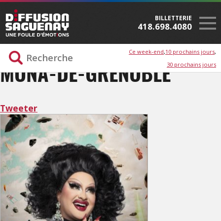
BILLETTERIE
418.698.4080
Ce week-end
10 prochains jours
30 prochains jours
MONA-DE-GRENOBLE
Tweeter