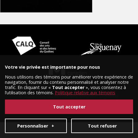
Votre vie privée est importante pour nous
Nous utilisons des témoins pour améliorer votre expérience de
navigation, fournir du contenu personnalisé et analyser notre
trafic. En cliquant sur «
Tout accepter
», vous consentez à
l’utilisation des témoins.
Politique relative aux témoins
© 2026 Tous droits réservés, Diffusion Saguenay.
Conception et réalisation :
Nubee
|
Mes préférences cookies
Tout accepter
Personnaliser
+
Tout refuser