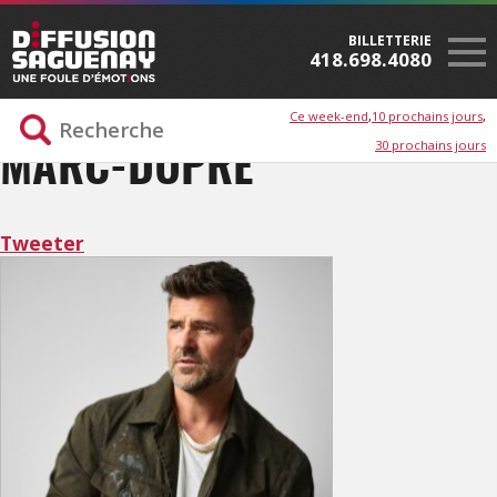
BILLETTERIE
418.698.4080
Ce week-end
10 prochains jours
30 prochains jours
MARC-DUPRÉ
Tweeter