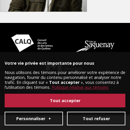
Votre vie privée est importante pour nous
Nous utilisons des témoins pour améliorer votre expérience de
navigation, fournir du contenu personnalisé et analyser notre
trafic. En cliquant sur «
Tout accepter
», vous consentez à
l’utilisation des témoins.
Politique relative aux témoins
© 2026 Tous droits réservés, Diffusion Saguenay.
Conception et réalisation :
Nubee
|
Mes préférences cookies
Tout accepter
Personnaliser
+
Tout refuser