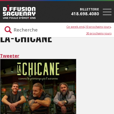
BILLETTERIE
418.698.4080
Ce week-end
10 prochains jours
30 prochains jours
LA-CHICANE
Tweeter