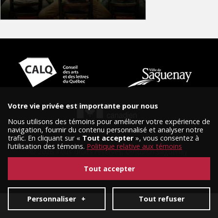
Votre vie privée est importante pour nous
Nous utilisons des témoins pour améliorer votre expérience de
navigation, fournir du contenu personnalisé et analyser notre
trafic. En cliquant sur «
Tout accepter
», vous consentez à
l’utilisation des témoins.
Politique relative aux témoins
© 2026 Tous droits réservés, Diffusion Saguenay.
Conception et réalisation :
Nubee
|
Mes préférences cookies
Tout accepter
Personnaliser
+
Tout refuser