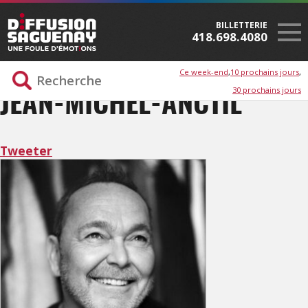
BILLETTERIE
418.698.4080
Ce week-end
10 prochains jours
30 prochains jours
JEAN-MICHEL-ANCTIL
Tweeter