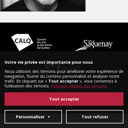
Votre vie privée est importante pour nous
Nous utilisons des témoins pour améliorer votre expérience de
navigation, fournir du contenu personnalisé et analyser notre
trafic. En cliquant sur «
Tout accepter
», vous consentez à
l’utilisation des témoins.
Politique relative aux témoins
© 2026 Tous droits réservés, Diffusion Saguenay.
Conception et réalisation :
Nubee
|
Mes préférences cookies
Tout accepter
Personnaliser
+
Tout refuser