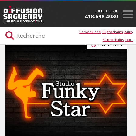
BILLETTERIE
418.698.4080
Ce week-end
10 prochains jours
30 prochains jours
L'an dernier