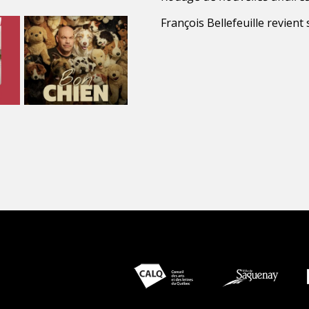
François Bellefeuille revien