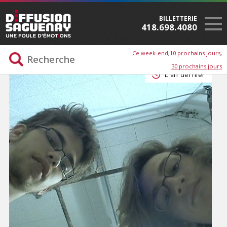
BILLETTERIE
418.698.4080
Ce week-end
10 prochains jours
30 prochains jours
L'an dernier