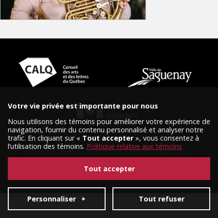
Votre vie privée est importante pour nous
Nous utilisons des témoins pour améliorer votre expérience de
navigation, fournir du contenu personnalisé et analyser notre
trafic. En cliquant sur «
Tout accepter
», vous consentez à
l’utilisation des témoins.
Politique relative aux témoins
© 2026 Tous droits réservés, Diffusion Saguenay.
Conception et réalisation :
Nubee
|
Mes préférences cookies
Tout accepter
Personnaliser
+
Tout refuser