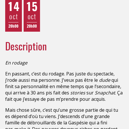
14
15
oct
oct
20h00
20h00
Description
En rodage
En passant, c’est du rodage. Pas juste du spectacle,
j’rode aussi ma personne. J’veux pas être le
dude
qui
finit sa personnalité en même temps que l’secondaire,
qui arrive à 30 ans pis fait des
stories
sur
Snapchat
. Ça
fait que j’essaye de pas m’prendre pour acquis.
Mais chose sûre, c’est qu’une grosse partie de qui tu
es dépend d’où tu viens. J’descends d’une grande
famille de débrouillards de la Gaspésie qui a fini
par
make it.
Des pauvres devenus riches en gardant