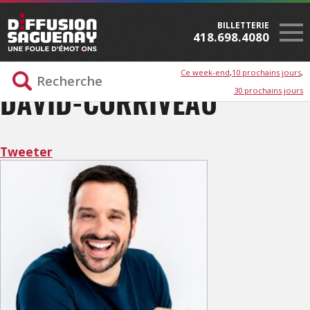
BILLETTERIE
418.698.4080
Ce week-end
10 prochains jours
30 prochains jours
DAVID-CORRIVEAU
Tweeter