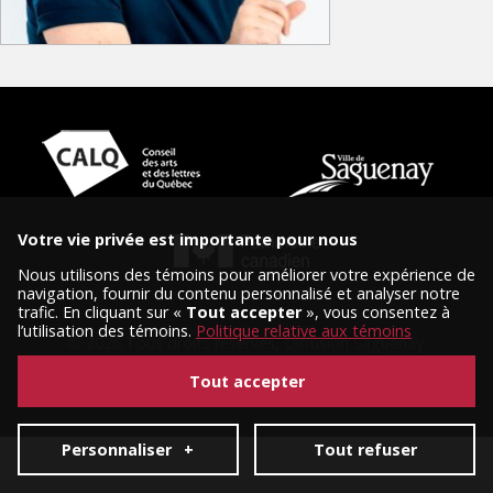
Votre vie privée est importante pour nous
Nous utilisons des témoins pour améliorer votre expérience de
navigation, fournir du contenu personnalisé et analyser notre
trafic. En cliquant sur «
Tout accepter
», vous consentez à
l’utilisation des témoins.
Politique relative aux témoins
© 2026 Tous droits réservés, Diffusion Saguenay.
Conception et réalisation :
Nubee
|
Mes préférences cookies
Tout accepter
Personnaliser
+
Tout refuser