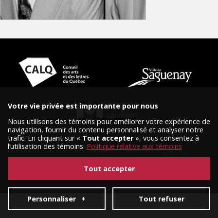
Votre vie privée est importante pour nous
Nous utilisons des témoins pour améliorer votre expérience de
navigation, fournir du contenu personnalisé et analyser notre
trafic. En cliquant sur «
Tout accepter
», vous consentez à
l’utilisation des témoins.
Politique relative aux témoins
© 2026 Tous droits réservés, Diffusion Saguenay.
Conception et réalisation :
Nubee
|
Mes préférences cookies
Tout accepter
Personnaliser
+
Tout refuser