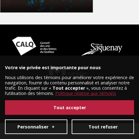
Votre vie privée est importante pour nous
Nous utilisons des témoins pour améliorer votre expérience de
navigation, fournir du contenu personnalisé et analyser notre
trafic. En cliquant sur «
Tout accepter
», vous consentez à
l’utilisation des témoins.
Politique relative aux témoins
© 2026 Tous droits réservés, Diffusion Saguenay.
Conception et réalisation :
Nubee
|
Mes préférences cookies
Tout accepter
Personnaliser
+
Tout refuser