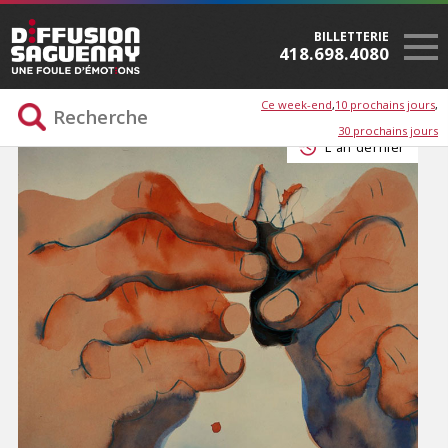
BILLETTERIE
418.698.4080
Ce week-end
10 prochains jours
30 prochains jours
L'an dernier