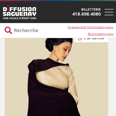
BILLETTERIE
418.698.4080
Ce week-end
10 prochains jours
30 prochains jours
L'an dernier