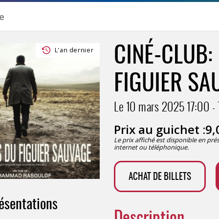
CINÉ-CLUB:
L'an dernier
FIGUIER SA
Le 10 mars 2025
17:00
Prix au guichet :
9,
Le prix affiché est disponible en pr
internet ou téléphonique.
ACHAT DE BILLETS
ésentations
Description