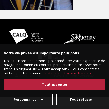
Votre vie privée est importante pour nous
Nous utilisons des témoins pour améliorer votre expérience de
navigation, fournir du contenu personnalisé et analyser notre
trafic. En cliquant sur «
Tout accepter
», vous consentez à
l’utilisation des témoins.
Politique relative aux témoins
© 2026 Tous droits réservés, Diffusion Saguenay.
Conception et réalisation :
Nubee
|
Mes préférences cookies
Tout accepter
Personnaliser
+
Tout refuser