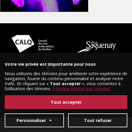
Votre vie privée est importante pour nous
Nous utilisons des témoins pour améliorer votre expérience de
navigation, fournir du contenu personnalisé et analyser notre
trafic. En cliquant sur «
Tout accepter
», vous consentez à
l’utilisation des témoins.
Politique relative aux témoins
© 2026 Tous droits réservés, Diffusion Saguenay.
Conception et réalisation :
Nubee
|
Mes préférences cookies
Tout accepter
Personnaliser
+
Tout refuser