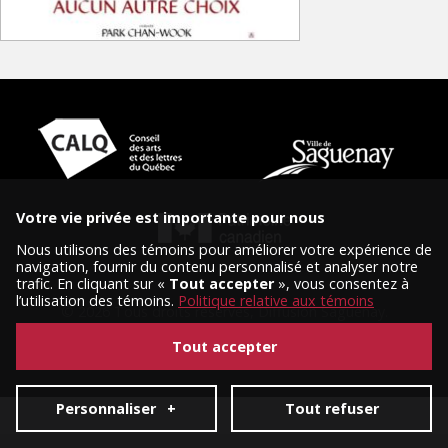
Votre vie privée est importante pour nous
Nous utilisons des témoins pour améliorer votre expérience de
navigation, fournir du contenu personnalisé et analyser notre
trafic. En cliquant sur «
Tout accepter
», vous consentez à
l’utilisation des témoins.
Politique relative aux témoins
© 2026 Tous droits réservés, Diffusion Saguenay.
Conception et réalisation :
Nubee
|
Mes préférences cookies
Tout accepter
Personnaliser
+
Tout refuser