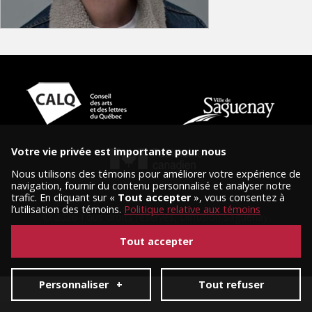
Votre vie privée est importante pour nous
Nous utilisons des témoins pour améliorer votre expérience de
navigation, fournir du contenu personnalisé et analyser notre
trafic. En cliquant sur «
Tout accepter
», vous consentez à
l’utilisation des témoins.
Politique relative aux témoins
© 2026 Tous droits réservés, Diffusion Saguenay.
Conception et réalisation :
Nubee
|
Mes préférences cookies
Tout accepter
Personnaliser
+
Tout refuser