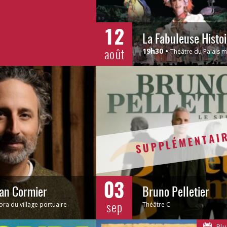
12
août
19h30
Théâtre du Palais m
SUPPLÉMENTAI
03
ean Cormier
Bruno Pelletier
sep
ora du village portuaire
Théâtre C
Plu