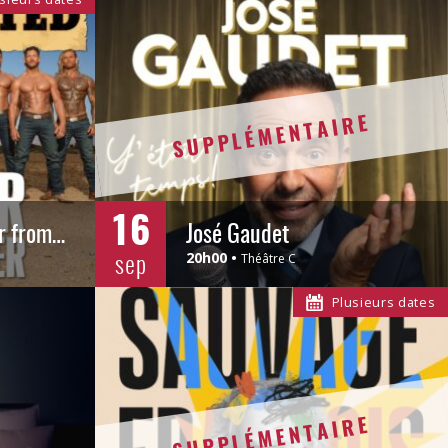
SUPPLÉMENTAIRE
16
Australia's Thunder from Down Under
José Gaudet
sep
20h00
Théâtre C
Plusieurs dates
SUPPLÉMENTAIRE