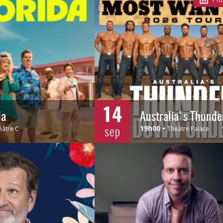
14
da
sep
19h00
éâtre C
Théâtre Palace