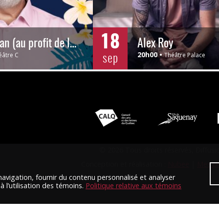
18
Mario Jean (au profit de la Maison des Greffés)
Alex Roy
sep
20h00
éâtre C
Théâtre Palace
© 2026 Tous droits réservés, Diffus
Conception et réalisation :
Nubee
|
Mes pr
avigation, fournir du contenu personnalisé et analyser
 l’utilisation des témoins.
Politique relative aux témoins
SUPPLÉMENTAIRE