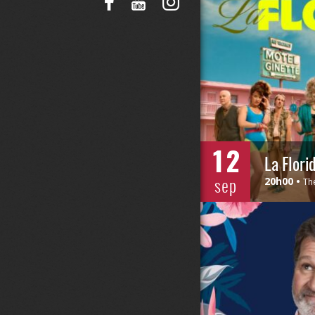
12
La Flori
sep
20h00
Th