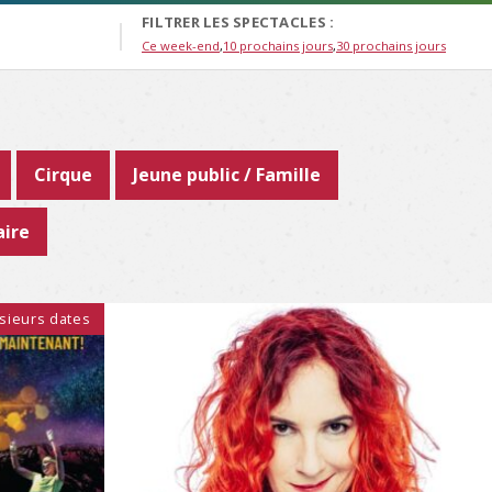
FILTRER LES SPECTACLES :
Ce week-end
10 prochains jours
30 prochains jours
Cirque
Jeune public / Famille
aire
sieurs dates