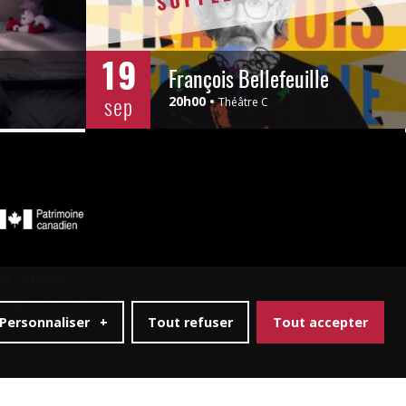
19
François Bellefeuille
sep
20h00
Théâtre C
ion Saguenay.
éférences cookies
Personnaliser
+
Tout refuser
Tout accepter