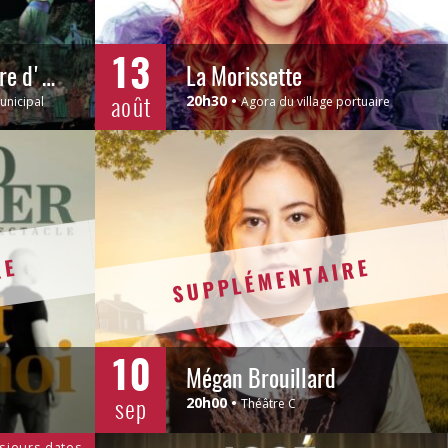
13
La Fabuleuse Histoire d'un Royaume
La Morissette
août
20h30
unicipal
Agora du village portuaire
RE
SUPPLÉMENTAIRE
10
Mégan Brouillard
sep
20h00
Théâtre C
sieurs dates