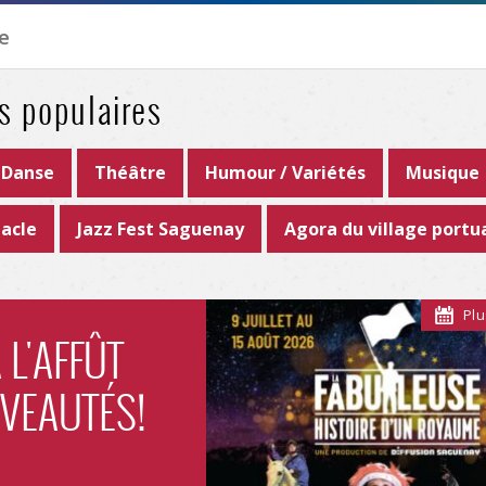
s populaires
Danse
Théâtre
Humour / Variétés
Musique
acle
Jazz Fest Saguenay
Agora du village portu
Plu
 L'AFFÛT
VEAUTÉS!