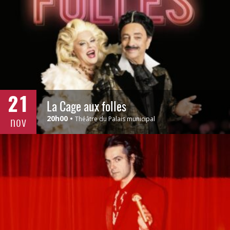
21
La Cage aux folles
nov
20h00
Théâtre du Palais municipal