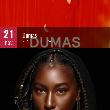
21
Dumas
nov
20h00
Théâtre Palace