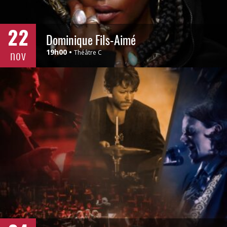
22
Dominique Fils-Aimé
nov
19h00
Théâtre C