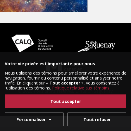
Votre vie privée est importante pour nous
Nous utilisons des témoins pour améliorer votre expérience de
navigation, fournir du contenu personnalisé et analyser notre
trafic. En cliquant sur «
Tout accepter
», vous consentez à
l’utilisation des témoins.
Politique relative aux témoins
© 2026 Tous droits réservés, Diffusion Saguenay.
Conception et réalisation :
Nubee
|
Mes préférences cookies
Tout accepter
Personnaliser
+
Tout refuser