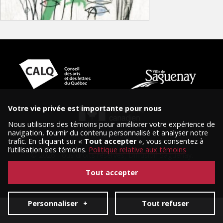
Votre vie privée est importante pour nous
Nous utilisons des témoins pour améliorer votre expérience de
navigation, fournir du contenu personnalisé et analyser notre
trafic. En cliquant sur «
Tout accepter
», vous consentez à
l’utilisation des témoins.
Politique relative aux témoins
© 2026 Tous droits réservés, Diffusion Saguenay.
Conception et réalisation :
Nubee
|
Mes préférences cookies
Tout accepter
Personnaliser
+
Tout refuser