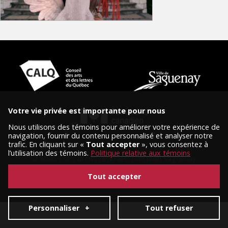
Votre vie privée est importante pour nous
Nous utilisons des témoins pour améliorer votre expérience de
navigation, fournir du contenu personnalisé et analyser notre
trafic. En cliquant sur «
Tout accepter
», vous consentez à
l’utilisation des témoins.
Politique relative aux témoins
© 2026 Tous droits réservés, Diffusion Saguenay.
Conception et réalisation :
Nubee
|
Mes préférences cookies
Tout accepter
Personnaliser
+
Tout refuser