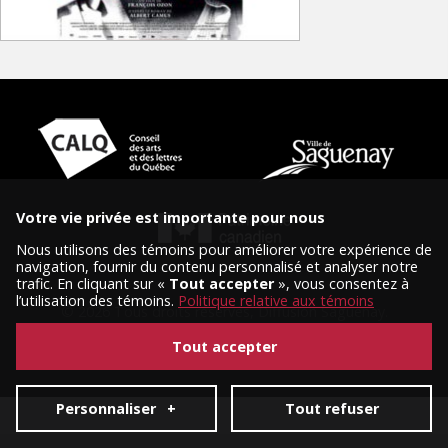
Votre vie privée est importante pour nous
Nous utilisons des témoins pour améliorer votre expérience de
navigation, fournir du contenu personnalisé et analyser notre
trafic. En cliquant sur «
Tout accepter
», vous consentez à
l’utilisation des témoins.
Politique relative aux témoins
© 2026 Tous droits réservés, Diffusion Saguenay.
Conception et réalisation :
Nubee
|
Mes préférences cookies
Tout accepter
Personnaliser
+
Tout refuser