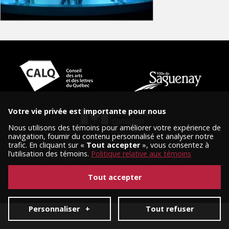
Votre vie privée est importante pour nous
Nous utilisons des témoins pour améliorer votre expérience de
navigation, fournir du contenu personnalisé et analyser notre
trafic. En cliquant sur «
Tout accepter
», vous consentez à
l’utilisation des témoins.
Politique relative aux témoins
© 2026 Tous droits réservés, Diffusion Saguenay.
Conception et réalisation :
Nubee
|
Mes préférences cookies
Tout accepter
Personnaliser
+
Tout refuser