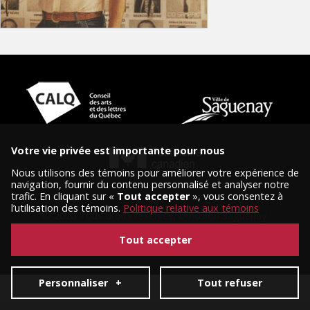
Votre vie privée est importante pour nous
Nous utilisons des témoins pour améliorer votre expérience de
navigation, fournir du contenu personnalisé et analyser notre
trafic. En cliquant sur «
Tout accepter
», vous consentez à
l’utilisation des témoins.
Politique relative aux témoins
© 2026 Tous droits réservés, Diffusion Saguenay.
Conception et réalisation :
Nubee
|
Mes préférences cookies
Tout accepter
Personnaliser
+
Tout refuser