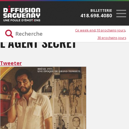
BILLETTERIE
418.698.4080
Ce week-end
10 prochains jours
30 prochains jours
L’AGENT SECRET
Tweeter