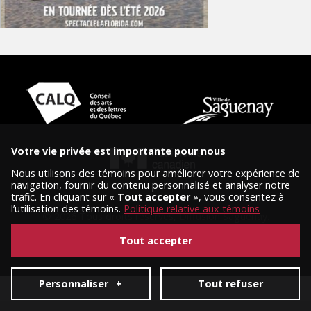
Votre vie privée est importante pour nous
Nous utilisons des témoins pour améliorer votre expérience de
navigation, fournir du contenu personnalisé et analyser notre
trafic. En cliquant sur «
Tout accepter
», vous consentez à
l’utilisation des témoins.
Politique relative aux témoins
© 2026 Tous droits réservés, Diffusion Saguenay.
Conception et réalisation :
Nubee
|
Mes préférences cookies
Tout accepter
Personnaliser
+
Tout refuser