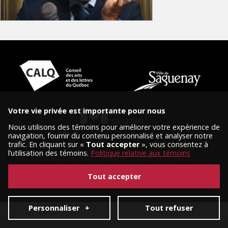
Votre vie privée est importante pour nous
Nous utilisons des témoins pour améliorer votre expérience de
navigation, fournir du contenu personnalisé et analyser notre
trafic. En cliquant sur «
Tout accepter
», vous consentez à
l’utilisation des témoins.
Politique relative aux témoins
© 2026 Tous droits réservés, Diffusion Saguenay.
Conception et réalisation :
Nubee
|
Mes préférences cookies
Tout accepter
Personnaliser
+
Tout refuser