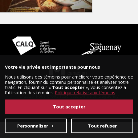
Votre vie privée est importante pour nous
Nous utilisons des témoins pour améliorer votre expérience de
navigation, fournir du contenu personnalisé et analyser notre
trafic. En cliquant sur «
Tout accepter
», vous consentez à
l’utilisation des témoins.
Politique relative aux témoins
© 2026 Tous droits réservés, Diffusion Saguenay.
Conception et réalisation :
Nubee
|
Mes préférences cookies
Tout accepter
Personnaliser
+
Tout refuser