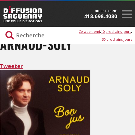
BILLETTERIE
418.698.4080
Ce week-end
10 prochains jours
30 prochains jours
ARNAUD-SOLY
Tweeter