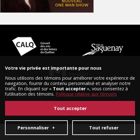
Votre vie privée est importante pour nous
Nous utilisons des témoins pour améliorer votre expérience de
navigation, fournir du contenu personnalisé et analyser notre
trafic. En cliquant sur «
Tout accepter
», vous consentez à
l’utilisation des témoins.
Politique relative aux témoins
© 2026 Tous droits réservés, Diffusion Saguenay.
Conception et réalisation :
Nubee
|
Mes préférences cookies
Tout accepter
Personnaliser
+
Tout refuser