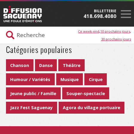
BILLETTERIE
418.698.4080
Ce week-end
10 prochains jours
30 prochains jours
Catégories populaires
Chanson
Danse
Théâtre
Humour / Variétés
Musique
Cirque
Jeune public / Famille
Souper-spectacle
Jazz Fest Saguenay
Agora du village portuaire