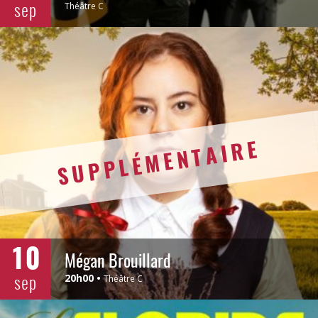
sep
Théâtre C
SUPPLÉMENTAIRE
10
Mégan Brouillard
sep
20h00
Théâtre C